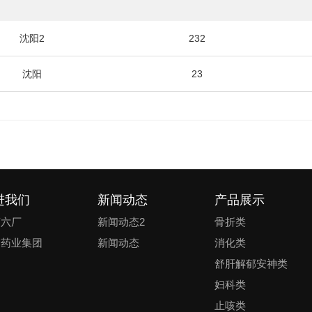
沈阳2
232
沈阳
23
进我们
新闻动态
产品展示
药六厂
新闻动态2
骨折类
达药业集团
新闻动态
消化类
舒肝解郁安神类
妇科类
止咳类