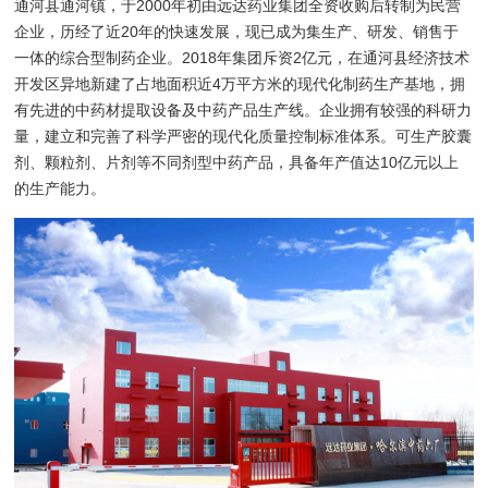
通河县通河镇，于2000年初由远达药业集团全资收购后转制为民营
企业，历经了近20年的快速发展，现已成为集生产、研发、销售于
一体的综合型制药企业。2018年集团斥资2亿元，在通河县经济技术
开发区异地新建了占地面积近4万平方米的现代化制药生产基地，拥
有先进的中药材提取设备及中药产品生产线。企业拥有较强的科研力
量，建立和完善了科学严密的现代化质量控制标准体系。可生产胶囊
剂、颗粒剂、片剂等不同剂型中药产品，具备年产值达10亿元以上
的生产能力。