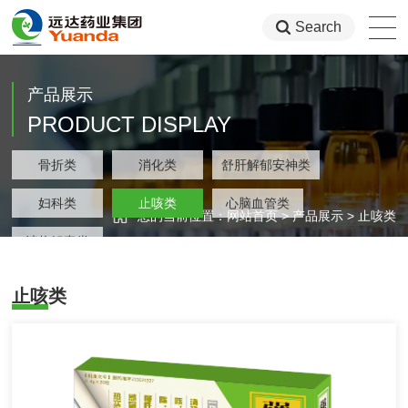
Search
产品展示
PRODUCT DISPLAY
类
骨折类
消化类
舒肝解郁安神类
集团
类
妇科类
止咳类
心脑血管类
您的当前位置：
网站首页
>
产品展示
>
止咳类
类
清热解毒类
止咳类