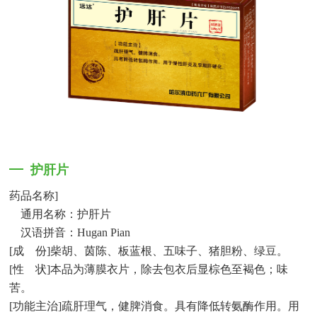
护肝片
药品名称
]
通用名称：护肝片
汉语拼音：
Hugan Pian
[
成
份
]
柴胡、茵陈、板蓝根、五味子、猪胆粉、绿豆。
[
性
状
]
本品为薄膜衣片，除去包衣后显棕色至褐色；味
苦。
[
功能主治
]
疏肝理气，健脾消食。具有降低转氨酶作用。用