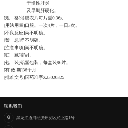
于慢性肝炎
及早期肝硬化。
[
规
格
]
薄膜衣片每片重
0.36g
[
用法用量
]
口服。一次
4
片，一日
3
次。
[
不良反应
]
尚不明确。
[
禁
忌
]
尚不明确。
[
注意事项
]
尚不明确。
[
贮
藏
]
密封。
[
包
装
]
铝塑包装，每盒装
96
片。
[
有 效 期
]36
个月
[
批准文号
]
国药准字
Z23020325
联系我们
黑龙江通河经济开发区兴业路1号