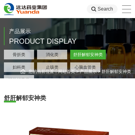
Search
产品展示
PRODUCT DISPLAY
类
骨折类
消化类
舒肝解郁安神类
集团
类
妇科类
止咳类
心脑血管类
您的当前位置：
网站首页
>
产品展示
>
舒肝解郁安神类
类
清热解毒类
舒肝解郁安神类