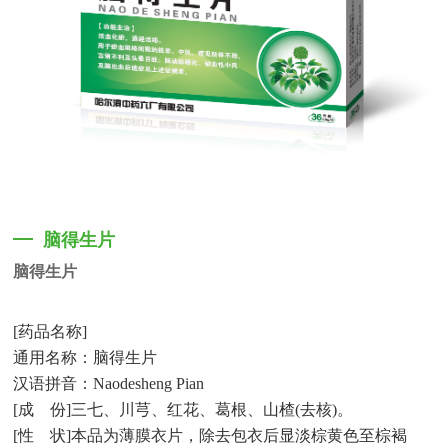
脑得生片
脑得生片
[
药品名称
]
通用名称：脑得生片
汉语拼音：
Naodesheng Pian
[
成
份
]
三七、川芎、红花、葛根、山楂
(
去核
)
。
[
性
状
]
本品为薄膜衣片，除去包衣后显淡棕黄色至棕褐