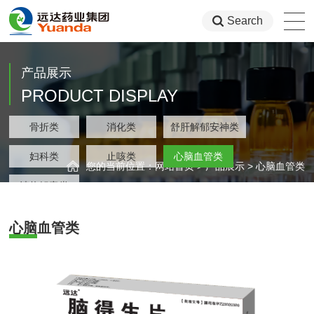
Search
产品展示
PRODUCT DISPLAY
类
骨折类
消化类
舒肝解郁安神类
集团
类
妇科类
止咳类
心脑血管类
您的当前位置：
网站首页
>
产品展示
>
心脑血管类
类
清热解毒类
心脑血管类