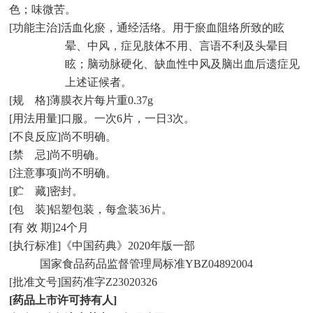
色；味微苦。
[
功能主治
]
活血化瘀，通经活络。用于瘀血阻络所致的眩
晕、中风，症见肢体不用、言语不利及头晕目
眩；脑动脉硬化、缺血性中风及脑出血后遗症见
上述证候者。
[
规
格
]
薄膜衣片每片重
0.37g
[
用法用量
]
口服。一次
6
片，一日
3
次。
[
不良反应
]
尚不明确。
[
禁
忌
]
尚不明确。
[
注意事项
]
尚不明确。
[
贮
藏
]
密封。
[
包
装
]
铝塑包装，每盒装
36
片。
[
有 效 期
]24
个月
[
执行标准
]
《中国药典》
2020
年版一部
国家食品药品监督管理局标准
YBZ04892004
[
批准文号
]
国药准字
Z23020326
[
药品上市许可持有人
]