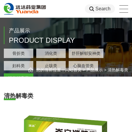
Search
产品展示
PRODUCT DISPLAY
类
骨折类
消化类
舒肝解郁安神类
集团
类
妇科类
止咳类
心脑血管类
您的当前位置：
网站首页
>
产品展示
>
清热解毒类
类
清热解毒类
清热解毒类