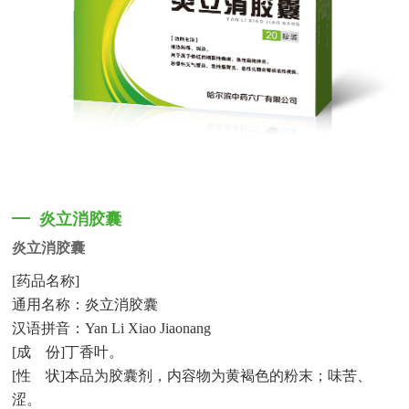
炎立消胶囊
炎立消胶囊
[
药品名称
]
通用名称：炎立消胶囊
汉语拼音：
Yan Li Xiao Jiaonang
[
成
份
]
丁香叶。
[
性
状
]
本品为胶囊剂，内容物为黄褐色的粉末；味苦、
涩。