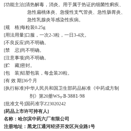
[
功能主治
]
清热解毒，消炎。用于属于热证的细菌性痢疾、
急性扁桃体炎、急慢性支气管炎、急性肠胃炎、
急性乳腺炎等感染性疾病。
[
规
格
]
每粒装
0.25g
[
用法用量
]
口服，一次
2-3
粒，一日
3-4
次。
[
不良反应
]
尚不明确。
[
禁
忌
]
尚不明确。
[
注意事项
]
尚不明确。
[
贮
藏
]
密封。
[
包
装
]
铝塑包装，每盒装
20
粒。
[
有 效 期
]36
个月
[
执行标准
]
中华人民共和国卫生部药品标准《中药成方制
₃-B-3881-98
剂》第
20
册
WS
[
批准文号
]
国药准字
Z23020242
[
药品上市许可持有人
]
名称：哈尔滨中药六厂有限公司
注册地址：黑龙江通河经济开发区兴业路
1
号