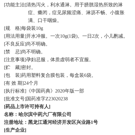
[
功能主治
]
清热泻火，利水通淋。用于膀胱湿热所致的淋
症、癃闭，症见尿频涩痛、淋沥不畅、小腹胀
满、口干咽燥。
[
规
格
]
每袋装
10g
[
用法用量
]
开水冲服。一次
10g(1
袋
)
。一日
2
次，小儿酌减。
[
不良反应
]
尚不明确。
[
禁
忌
]
尚不明确。
[
注意事项
]
孕妇忌服，体质虚弱者不宜服。
[
贮
藏
]
密封。
[
包
装
]
药用塑料复合膜包装，每盒装
6
袋。
[
有 效 期
]24
个月
[
执行标准
]
《中国药典》
2020
年版一部
[
批准文号
]
国药准字
Z23020238
[
药品上市许可持有人
]
名称：哈尔滨中药六厂有限公司
注册地址：黑龙江通河经济开发区兴业路
1
号
[
生产企业
]