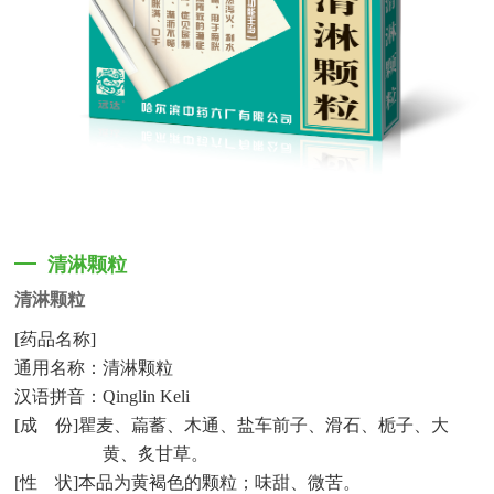
清淋颗粒
清淋颗粒
[
药品名称
]
通用名称：清淋颗粒
汉语拼音：
Qinglin Keli
[
成
份
]
瞿麦、萹蓄、木通、盐车前子、滑石、栀子、大
黄、炙甘草。
[
性
状
]
本品为黄褐色的颗粒；味甜、微苦。