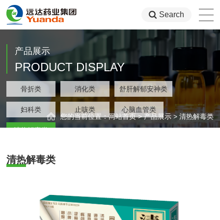
Search
产品展示
PRODUCT DISPLAY
类
骨折类
消化类
舒肝解郁安神类
集团
类
妇科类
止咳类
心脑血管类
您的当前位置：
网站首页
>
产品展示
>
清热解毒类
类
清热解毒类
清热解毒类